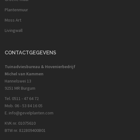
Plantenmuur
Moss Art
Livingwall
CONTACTGEGEVENS
Tuinadviesbureau & Hovenierbedrijf
Michel van Kammen
Hannelswei 13
9251 MR Burgum
Tel. 0511 - 47 64 72
Mob. 06 - 53 84 16 05
E. info@gevelplanten.com
KVK nr. 01075610
BTW nr. 822809400B01